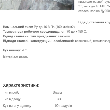
низьколегованої, вуг
°C, тиск до 16 МП. 
сталеві коліна Ду250 
Відвід сталевий кр
Номінальний тиск
:
Py до 16 МПа (160 кгс/см2).
Температура робочого середовища:
от -70 до +450 C.
Відвід сталевий, тип приєднання:
зварний.
Відводи сталеві, конструкційні особливості:
безшовний, штампозварн
Кут вигину
:
90°
Матеріал:
сталь
Характеристики:
Тип виробу Відвід
Тип відводу 3D
Кут вигину відводу 90 градусів