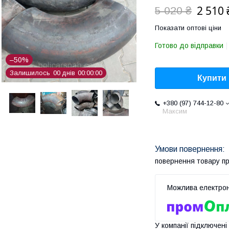
2 510 
5 020 ₴
Показати оптові ціни
Готово до відправки
–50%
Залишилось
0
0
днів
0
0
0
0
0
0
Купити
+380 (97) 744-12-80
Максим
повернення товару п
У компанії підключені