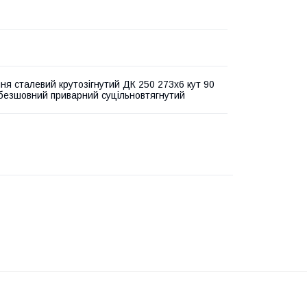
ня сталевий крутозігнутий ДК 250 273х6 кут 90
 безшовний приварний суцільновтягнутий