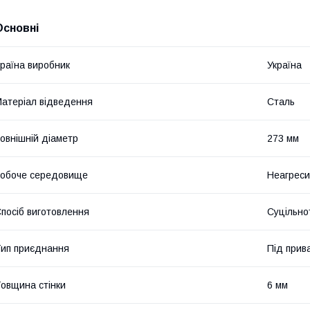
Основні
раїна виробник
Україна
атеріал відведення
Сталь
овнішній діаметр
273 мм
обоче середовище
Неагрес
посіб виготовлення
Суцільно
ип приєднання
Під прив
овщина стінки
6 мм