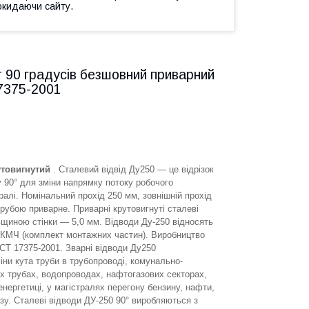
окидаючи сайту.
т 90 градусів безшовний приварний
17375-2001
утовигнутий
. Сталевий відвід Ду250 — це відрізок
у 90° для зміни напрямку потоку робочого
алі. Номінальний прохід 250 мм, зовнішній прохід
трубою приварне. Приварні крутовигнуті сталеві
вщиною стінки — 5,0 мм. Відводи Ду-250 відносять
и, КМЧ (комплект монтажних частин). Виробництво
ОСТ 17375-2001. Зварні відводи Ду250
іни кута труби в трубопроводі, комунально-
х трубах, водопроводах, нафтогазових секторах,
нергетиці, у магістралях перегону бензину, нафти,
азу. Сталеві відводи ДУ-250 90° виробляються з