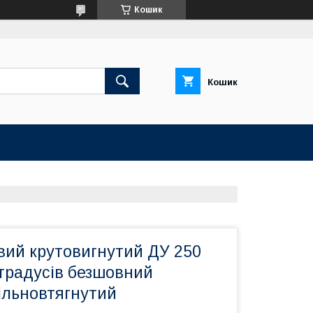
Кошик
Кошик
вий крутовигнутий ДУ 250
 градусів безшовний
ільновтягнутий