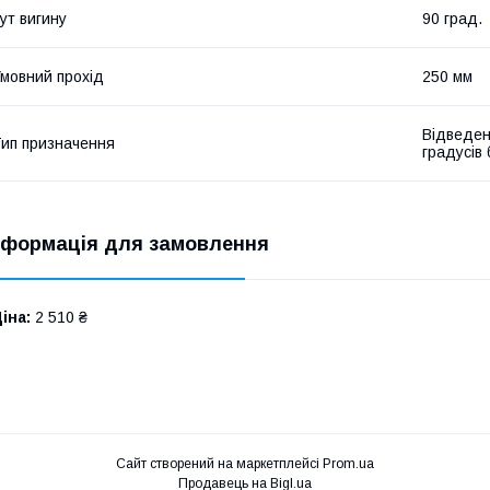
ут вигину
90 град.
мовний прохід
250 мм
Відведен
ип призначення
градусів
нформація для замовлення
іна:
2 510 ₴
Сайт створений на маркетплейсі
Prom.ua
Продавець на Bigl.ua