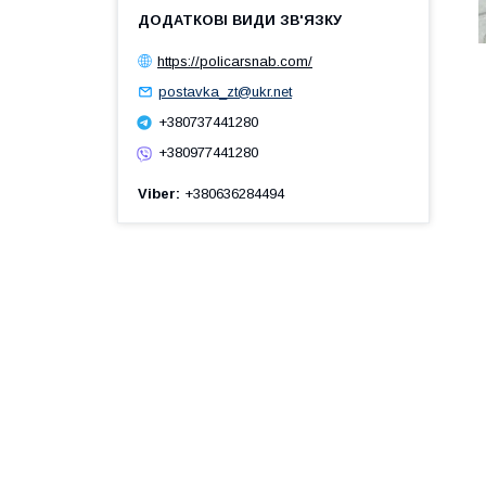
https://policarsnab.com/
postavka_zt@ukr.net
+380737441280
+380977441280
Viber
+380636284494