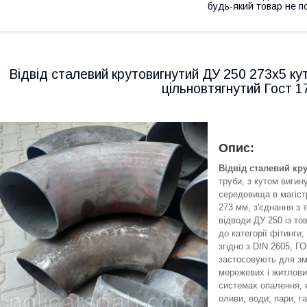
будь-який товар не п
Відвід сталевий крутовигнутий ДУ 250 273х5 ку
цільновтягнутий Гост 
Опис:
Відвід сталевий кр
труби, з кутом вигин
середовища в магістр
273 мм, з'єднання з 
відводи ДУ 250 із то
до категорії фітинг
згідно з DIN 2605, Г
застосовують для зм
мережевих і житлови
системах опалення, е
оливи, води, пари, г