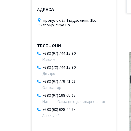
провулок 2й Іподромний, 1Б,
Житомир, Україна
+380 (97) 744-12-80
Максим
+380 (73) 744-12-80
Дмитро
+380 (67) 779-41-29
Олександр
+380 (97) 198-05-15
Наталія, Ольга (все для зварювання)
+380 (63) 628-44-94
Загальний