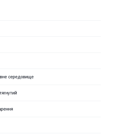
ивне середовище
тягнутий
арення