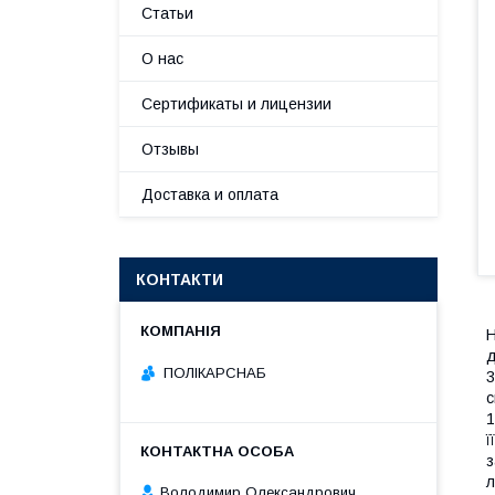
Статьи
О нас
Сертификаты и лицензии
Отзывы
Доставка и оплата
КОНТАКТИ
Н
д
ПОЛІКАРСНАБ
3
с
1
ї
з
л
Володимир Олександрович