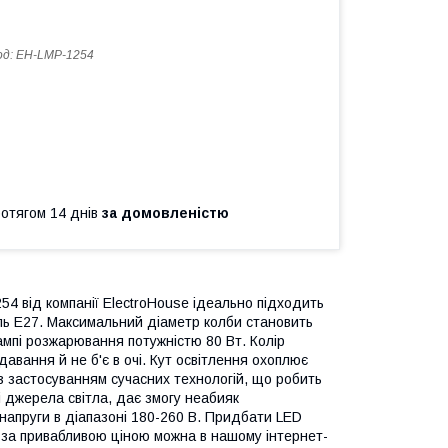
од:
EH-LMP-1254
ротягом 14 днів
за домовленістю
4 від компанії ElectroHouse ідеально підходить
оль Е27. Максимальний діаметр колби становить
ампі розжарювання потужністю 80 Вт. Колір
авання й не б'є в очі. Кут освітлення охоплює
з застосуванням сучасних технологій, що робить
ні джерела світла, дає змогу неабияк
напруги в діапазоні 180-260 В. Придбати LED
e за привабливою ціною можна в нашому інтернет-