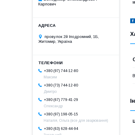
м
Карпович
Х
провулок 2й Іподромний, 1Б,
Житомир, Україна
+380 (97) 744-12-80
В
Максим
+380 (73) 744-12-80
Дмитро
+380 (67) 779-41-29
І
Олександр
+380 (97) 198-05-15
Наталія, Ольга (все для зварювання)
Ц
+380 (63) 628-44-94
Загальний