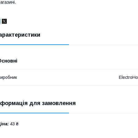
агазині.
арактеристики
Основні
иробник
ElectroH
нформація для замовлення
іна:
43 ₴