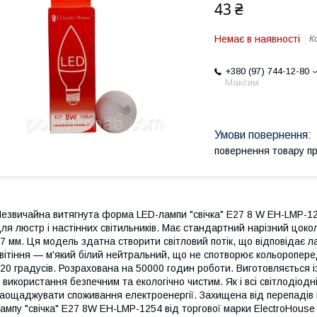
43 ₴
Немає в наявності
К
+380 (97) 744-12-80
Максим
повернення товару п
езвичайна витягнута форма LED-лампи "свічка" Е27 8 W EH-LMP-125
ля люстр і настінних світильників. Має стандартний нарізний цок
7 мм. Ця модель здатна створити світловий потік, що відповідає л
вітіння — м'який білий нейтральний, що не спотворює кольороперед
20 градусів. Розрахована на 50000 годин роботи. Виготовляється і
ї використання безпечним та екологічно чистим. Як і всі світлодіод
аощаджувати споживання електроенергії. Захищена від перепадів 
ампу "свічка" Е27 8W EH-LMP-1254 від торгової марки ElectroHous