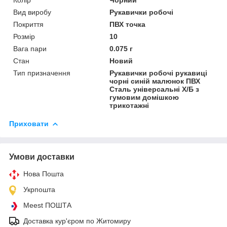
Вид виробу
Рукавички робочі
Покриття
ПВХ точка
Розмір
10
Вага пари
0.075 г
Стан
Новий
Тип призначення
Рукавички робочі рукавиці
чорні синій малюнок ПВХ
Сталь універсальні X/Б з
гумовим домішкою
трикотажні
Приховати
Умови доставки
Нова Пошта
Укрпошта
Meest ПОШТА
Доставка кур'єром по Житомиру