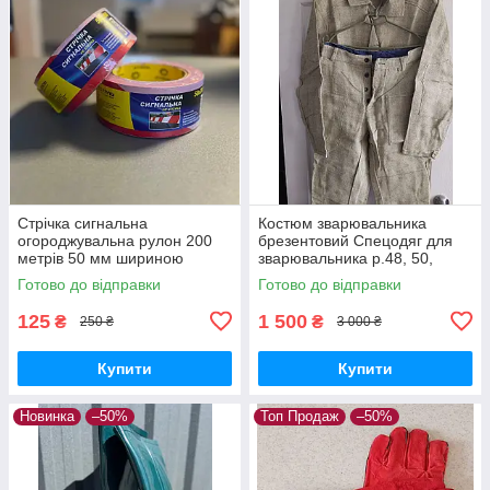
Стрічка сигнальна
Костюм зварювальника
огороджувальна рулон 200
брезентовий Спецодяг для
метрів 50 мм шириною
зварювальника р.48, 50,
червоно-біла без клейкого
52,54,56,58
Готово до відправки
Готово до відправки
шару Сталь артикул 36036
125
1 500
₴
₴
250 ₴
3 000 ₴
Купити
Купити
Новинка
–50%
Топ Продаж
–50%