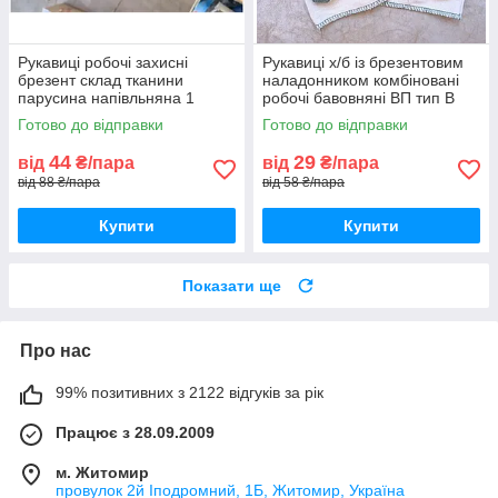
Рукавиці робочі захисні
Рукавиці х/б із брезентовим
брезент склад тканини
наладонником комбіновані
парусина напівльняна 1
робочі бавовняні ВП тип В
гатунок розмір 2 упаковка 10
піддолонник двунитка
Готово до відправки
Готово до відправки
пар
44
29
від
₴/пара
від
₴/пара
від 88 ₴/пара
від 58 ₴/пара
Купити
Купити
Показати ще
Про нас
99% позитивних з 2122 відгуків за рік
Працює з 28.09.2009
м. Житомир
провулок 2й Іподромний, 1Б, Житомир, Україна