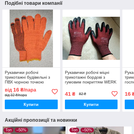
Подібні товари компанії
Рукавички робочі
Рукавички робочі міцні
Рука
трикотажні будівельні з
трикотажні бордові з
трик
ПВХ чорною точкою
гумовим покриттям WERK
госп
Оранж ХБ розмір
захисні 10 клас
мал
16
від
₴/пара
універсальний WE2129
41
16
₴
₴
82 ₴
від 32 ₴/пара
Купити
Купити
Акційні пропозиції та новинки
Топ
–50%
Топ
–50%