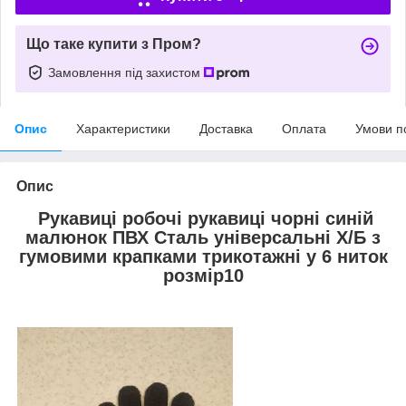
Що таке купити з Пром?
Замовлення під захистом
Опис
Характеристики
Доставка
Оплата
Умови п
Опис
Рукавиці робочі рукавиці чорні синій
малюнок ПВХ Сталь універсальні X/Б з
гумовими крапками трикотажні у 6 ниток
розмір10