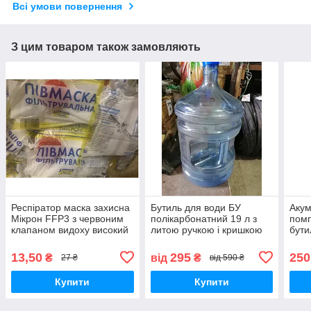
Всі умови повернення
З цим товаром також замовляють
Респіратор маска захисна
Бутиль для води БУ
Акум
Мікрон FFP3 з червоним
полікарбонатний 19 л з
помп
клапаном видоху високий
литою ручкою і кришкою
бути
ступінь захисту від вірусів
ПЕТ для кулера під помпу
біла
ОРИГІНАЛ
13,50
295
250
₴
від
₴
27 ₴
від 590 ₴
Купити
Купити