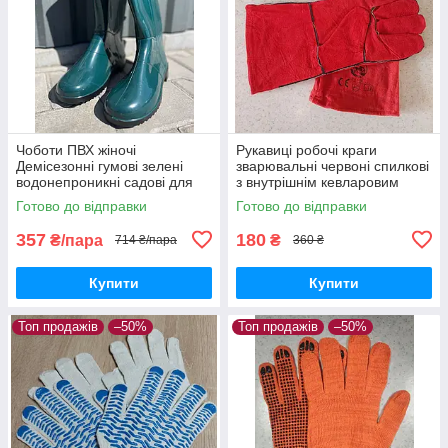
Чоботи ПВХ жіночі
Рукавиці робочі краги
Демісезонні гумові зелені
зварювальні червоні спилкові
водонепроникні садові для
з внутрішнім кевларовим
городу водостійке взуття
покриттям довгі
Готово до відправки
Готово до відправки
357
180
₴/пара
₴
714 ₴/пара
360 ₴
Купити
Купити
Топ продажів
–50%
Топ продажів
–50%