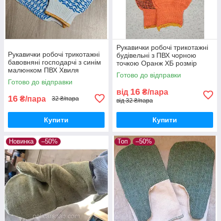
Рукавички робочі трикотажні
Рукавички робочі трикотажні
будівельні з ПВХ чорною
бавовняні господарчі з синім
точкою Оранж ХБ розмір
малюнком ПВХ Хвиля
універсальний WE2129
Готово до відправки
Готово до відправки
16
від
₴/пара
16
₴/пара
32 ₴/пара
від 32 ₴/пара
Купити
Купити
Новинка
–50%
Топ
–50%