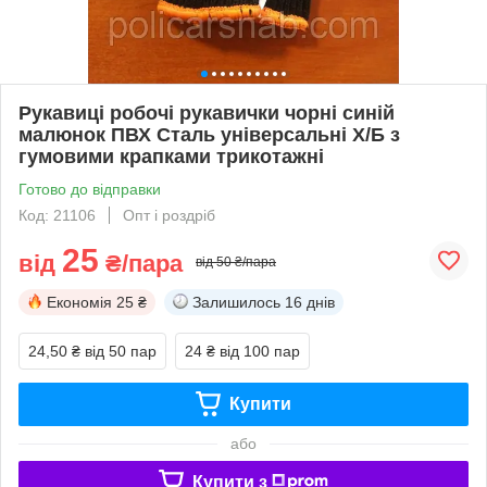
Рукавиці робочі рукавички чорні синій
малюнок ПВХ Сталь універсальні X/Б з
гумовими крапками трикотажні
Готово до відправки
Код: 21106
Опт і роздріб
25
від
₴/пара
від 50 ₴/пара
Економія
25 ₴
Залишилось
16 днів
24,50 ₴
від 50 пар
24 ₴
від 100 пар
Купити
або
Купити з