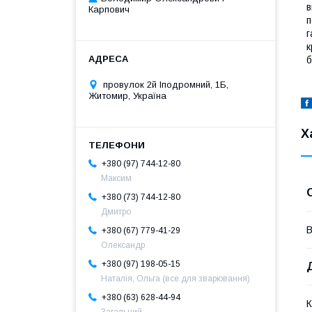
в
Карпович
п
г
к
б
провулок 2й Іподромний, 1Б,
Житомир, Україна
Х
+380 (97) 744-12-80
Максим
+380 (73) 744-12-80
Дмитро
В
+380 (67) 779-41-29
Олександр
+380 (97) 198-05-15
Наталія, Ольга (все для зварювання)
+380 (63) 628-44-94
К
Загальний