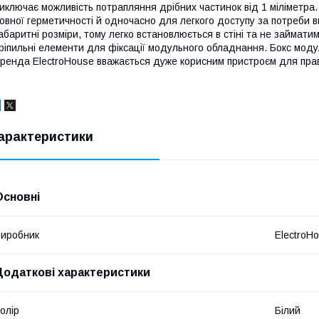
иключає можливість потрапляння дрібних частинок від 1 міліметра
овної герметичності й одночасно для легкого доступу за потреби 
абаритні розміри, тому легко встановлюється в стіні та не займати
ріпильні елементи для фіксації модульного обладнання. Бокс моду
ренда ElectroHouse вважається дуже корисним пристроєм для прав
арактеристики
Основні
иробник
ElectroH
Додаткові характеристики
олір
Білий