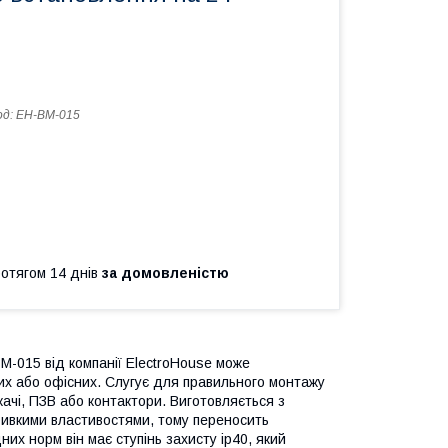
од:
EH-BM-015
ротягом 14 днів
за домовленістю
M-015 від компанії ElectroHouse може
чих або офісних. Слугує для правильного монтажу
ачі, ПЗВ або контактори. Виготовляється з
тривкими властивостями, тому переносить
них норм він має ступінь захисту ip40, який