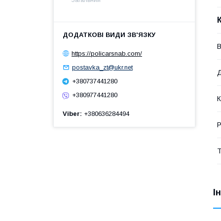
В
https://policarsnab.com/
postavka_zt@ukr.net
Д
+380737441280
+380977441280
К
Viber
+380636284494
Р
Т
І