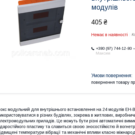
модулів
405 ₴
Немає в наявності
К
+380 (97) 744-12-80
Максим
повернення товару п
окс модульний для внутрішнього встановлення на 24 модулів EH-B
икористовуватися в різних будівлях, зокрема в житлових, виробни
лектромодульних приладів. Це можуть бути різні автоматичні вимик
даростійкого пластику та славиться своєю зносостійкістю й вогне
ідвищені температури вібрації та механічні впливи класно міжнарод