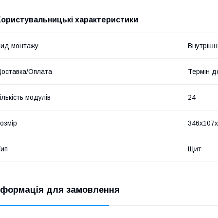
Користувальницькі характеристики
ид монтажу
Внутрішн
оставка/Оплата
Термін д
ількість модулів
24
озмір
346х107х
ип
Щит
нформація для замовлення