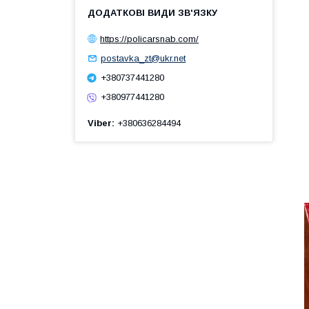
https://policarsnab.com/
postavka_zt@ukr.net
+380737441280
+380977441280
Viber
+380636284494