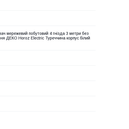
ач мережевий побутовий 4 гнізда 3 метри без
ня ДЕКО Horoz Electric Туреччина корпус білий