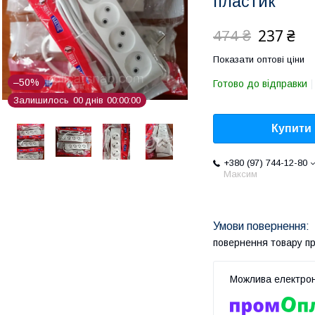
пластик
237 ₴
474 ₴
Показати оптові ціни
–50%
Готово до відправки
Залишилось
0
0
днів
0
0
0
0
0
0
Купити
+380 (97) 744-12-80
Максим
повернення товару п