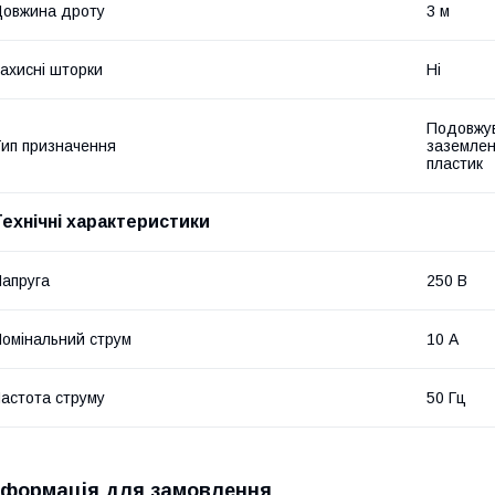
овжина дроту
3 м
ахисні шторки
Ні
Подовжув
ип призначення
заземлен
пластик
Технічні характеристики
апруга
250 В
омінальний струм
10 А
астота струму
50 Гц
нформація для замовлення