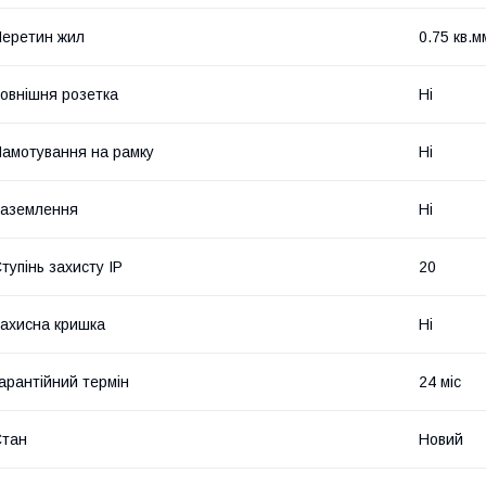
еретин жил
0.75 кв.м
овнішня розетка
Ні
амотування на рамку
Ні
аземлення
Ні
тупінь захисту IP
20
ахисна кришка
Ні
арантійний термін
24 міс
Стан
Новий