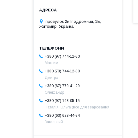
провулок 2й Іподромний, 1Б,
Житомир, Україна
+380 (97) 744-12-80
Максим
+380 (73) 744-12-80
Дмитро
+380 (67) 779-41-29
Олександр
+380 (97) 198-05-15
Наталія, Ольга (все для зварювання)
+380 (63) 628-44-94
Загальний