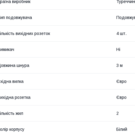
раїна виробник
Туреччи
ип подовжувача
Подовжу
ількість вихідних розеток
4 шт.
имикач
Ні
Довжина шнура
3 м
хідна вилка
Євро
ихідна розетка
Євро
ількість жил
2
олір корпусу
Білий