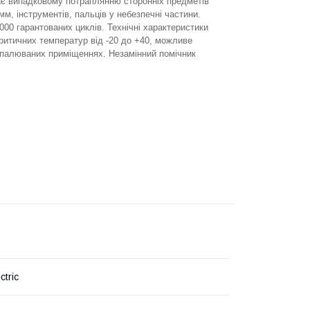
гає випадковому потраплянню сторонніх предметів
мм, інструментів, пальців у небезпечні частини.
 000 гарантованих циклів. Технічні характеристики
ритичних температур від -20 до +40, можливе
опалюваних приміщеннях. Незамінний помічник
ctric