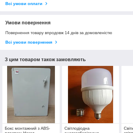
Всі умови оплати
Умови повернення
Повернення товару впродовж 14 днів за домовленістю
Всі умови повернення
З цим товаром також замовляють
Бокс монтажний з ABS-
Світлодіодна
Світ
пластику Horoz
енергозберігаюча
світ