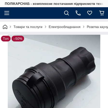
ПОЛІКАРСНАБ - комплексне постачання підприємств техмат
Товари та послуги
Електрообладнання
Розетка кауч
Топ
–50%