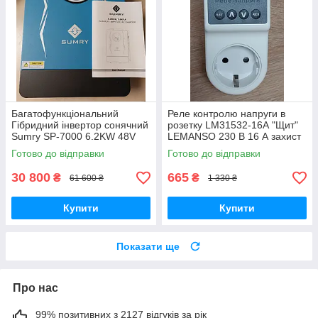
Багатофункціональний
Реле контролю напруги в
Гібридний інвертор сонячний
розетку LM31532-16А "Щит"
Sumry SP-7000 6.2KW 48V
LEMANSO 230 В 16 А захист
ефективне резервне
перепадів напруги
Готово до відправки
Готово до відправки
електропостачання для дому
та офісу
30 800
665
₴
₴
61 600 ₴
1 330 ₴
Купити
Купити
Показати ще
Про нас
99% позитивних з 2127 відгуків за рік