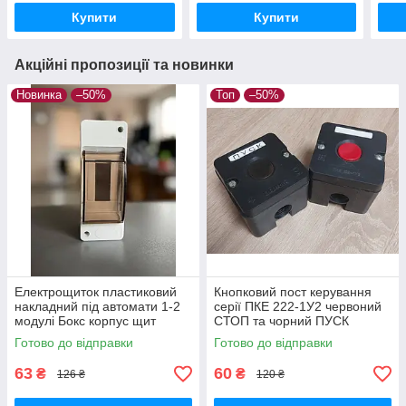
Купити
Купити
Акційні пропозиції та новинки
Новинка
–50%
Топ
–50%
Електрощиток пластиковий
Кнопковий пост керування
накладний під автомати 1-2
серії ПКЕ 222-1У2 червоний
модулі Бокс корпус щит
СТОП та чорний ПУСК
модульний з прозорою
Готово до відправки
Готово до відправки
кришкою навісний ТМ КОВА
63
60
₴
₴
126 ₴
120 ₴