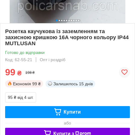
Розетка каучукова із заземленням та
захисною кришкою 16А чорного кольору IP44
MUTLUSAN
Готово до відправки
Код: 62-55-21
Опт і роздріб
99
₴
198 ₴
Економія
99 ₴
Залишилось
15 днів
95 ₴
від 4 шт.
Купити
або
Купити з