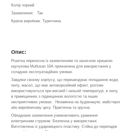
Колір чорний
Заземлення: Так
Країна виробник: Туреччина
Опис:
Розетка переносна із заземленням та захисною кришкою
каучукова Mutlusan 16А призначена для використання у
складних експлуатаційних умовах.
Завдяки своєму корпусу, що перешкоджає попаданню води,
пилу, масел, що має антикорозійний ефект, роз'єми
використовуються при високій і низькій температурі, в пилу,
в приміщеннях з підвищеною вологістю та інших
несприятливих умовах. Незамінна на будівництві, майстерні
або виробничому цеху. Практична та зручна.
Обладнане заземлення унеможливить ураження
електричним струмом. Безпечна у використанні.
Виготовлена ​​із удароміцного пластику. Стійка до перепадів