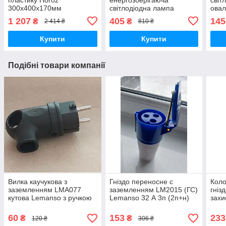
300х400х170мм
світлодіодна лампа
овал
(800х700х003) IP65 сірий
економка 40Вт Е27-Е40
8 W 
1 207
405
145
₴
₴
2 414 ₴
810 ₴
Vest
Купити
Купити
Подібні товари компанії
Вилка каучукова з
Гніздо переносне c
Коло
заземленням LMA077
заземленням LM2015 (ГС)
гніз
кутова Lemanso з ручкою
Lemanso 32 А 3п (2п+н)
захи
16 А ІР44 чорна
220-240V IP44 синє із
чорн
захисною кришкою
60
153
233
₴
₴
120 ₴
306 ₴