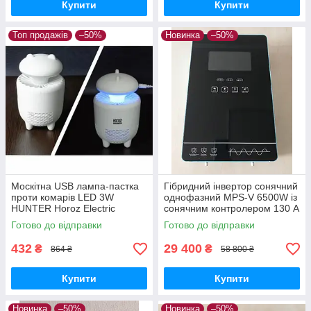
Купити
Купити
Топ продажів
–50%
Новинка
–50%
Москітна USB лампа-пастка
Гібридний інвертор сонячний
проти комарів LED 3W
однофазний MPS-V 6500W із
HUNTER Horoz Electric
сонячним контролером 130 A
MPPT 6.5 кВт 48В скляний
Готово до відправки
Готово до відправки
сенсорний екран
432
29 400
₴
₴
864 ₴
58 800 ₴
Купити
Купити
Новинка
–50%
Новинка
–50%