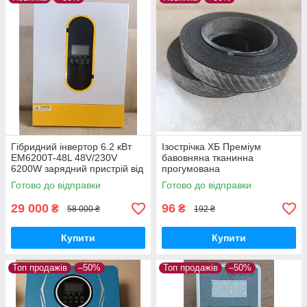
Гібридний інвертор 6.2 кВт
Ізострічка ХБ Преміум
EM6200T-48L 48V/230V
бавовняна тканинна
6200W зарядний пристрій від
прогумована
мережі MPPT контролер для
Електроізоляційна стрічка
Готово до відправки
Готово до відправки
сонячних панелей
одностороння 18мм
шириною звичайної липкості
29 000
96
₴
₴
58 000 ₴
192 ₴
ОЗОМ
Купити
Купити
Топ продажів
–50%
Топ продажів
–50%